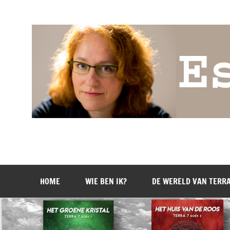
Doorgaan
naar
inhoud
Esther Wagenaar
Schrijver van de Terra 7 trilogie
HOME
WIE BEN IK?
DE WERELD VAN TERRA