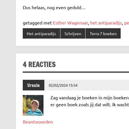
Dus helaas, nog even geduld…
getagged met
Esther Wagenaar
,
het antiparadijs
,
pe
Het antiparadijs
Schrijven
Terra 7 boeken
4 REACTIES
Ursula
02/02/2024 15:54
Zag vandaag je boeken in mijn boekenkas
er geen boek zoals jij dat wilt. Ik wach
Beantwoorden