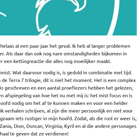
 helaas al een paar jaar het geval. Ik heb al langer problemen
rger. Als daar dan ook nog nare omstandigheden bijkomen in
r een kettingreactie die alles nog moeilijker maakt.
imist. Wat daarvoor nodig is, is geduld in combinatie met tijd.
 de Terra 7 trilogie, dit is niet het moment. Het is een complex
s is geschreven en een aantal proeflezers hebben het gelezen,
n afspiegeling van hoe het nu met mij is: het mist focus en is
hoofd nodig om het af te kunnen maken en voor een helder
k verhalen schrijven, al zijn die meer persoonlijk en niet voor
ngzaam iets rustiger in mijn hoofd. Zodat, als die rust er weer is,
Zania, Dion, Duncan, Virginia, Kyril en al die andere personages
rhaal te geven dat ze verdienen!