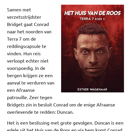
Samen met
verzetsstrijdster
Bridget gaat Conrad
naar het noorden van
Terra 7 om de
reddingscapsule te
vinden. Hun reis
verloopt echter niet
voorspoedig. In de
bergen krijgen ze een
aanval te verduren van
een Afraanse
patrouille. Zeer tegen
Bridgets zin in besluit Conrad om de enige Afraanse
overlevende te redden: Duncan.
Het is een beslissing met grote gevolgen. Duncan is een
edele uit het Huis van de Roos en via hem komt Conrad