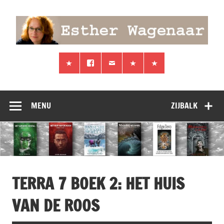
Doorgaan
naar
inhoud
Esther
Schrijver van de Terra 7 trilogie
Wagenaar
MENU
ZIJBALK
TERRA 7 BOEK 2: HET HUIS
VAN DE ROOS