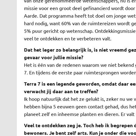
van onze gerenommeerde wetenschappers, nu is er wee
missie voor een groot deel gefinancierd wordt door
Aarde. Dat programma heeft tot doel om jonge weten
hard nodig, want 60% van de ruimtereizen wordt g
5% puur gericht op wetenschap. Ontdekkingsmissie zo
veel te ontdekken en te verbeteren valt.
Dat het leger zo belangrijk is, is niet vreemd g
gevaar voor jullie missie?
Het is één van de redenen waarom we niet bekend 
7. En tijdens de eerste paar ruimtesprongen worden
Terra 7 is een legende geworden, omdat daar 
verwacht jij daar aan te treffen?
Ik hoop natuurlijk dat het ze gelukt is, zeker nu we
hebben bijna 5 eeuwen geen contact gehad, dus het 
planeet zelf en inheemse planten en dieren. Er valt
Veel te ontdekken zeg je. Toch heb ik begrepen d
bewoners. Je bent zelf arts. Kun je onder die v