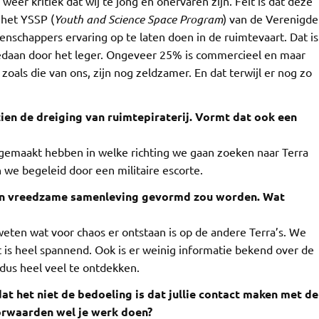
r kritiek dat wij te jong en onervaren zijn. Feit is dat deze
 het YSSP (
Youth and Science Space Program
) van de Verenigde
schappers ervaring op te laten doen in de ruimtevaart. Dat is
edaan door het leger. Ongeveer 25% is commercieel en maar
als die van ons, zijn nog zeldzamer. En dat terwijl er nog zo
ezien de dreiging van ruimtepiraterij. Vormt dat ook een
gemaakt hebben in welke richting we gaan zoeken naar Terra
 we begeleid door een militaire escorte.
een vreedzame samenleving gevormd zou worden. Wat
 weten wat voor chaos er ontstaan is op de andere Terra’s. We
is heel spannend. Ook is er weinig informatie bekend over de
 dus heel veel te ontdekken.
at het niet de bedoeling is dat jullie contact maken met de
oorwaarden wel je werk doen?