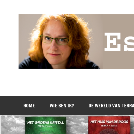
Doorgaan
naar
inhoud
Esther Wagenaar
Schrijver van de Terra 7 trilogie
HOME
WIE BEN IK?
DE WERELD VAN TERRA