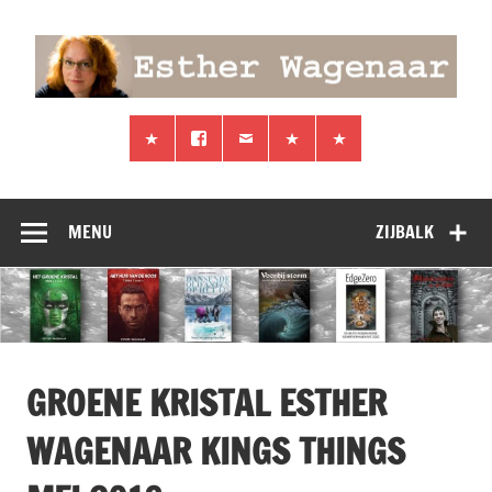
Doorgaan
naar
inhoud
Esther
Schrijver van de Terra 7 trilogie
Wagenaar
MENU
ZIJBALK
GROENE KRISTAL ESTHER
WAGENAAR KINGS THINGS